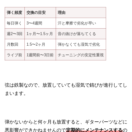
弾く頻度
交換の目安
理由
毎日弾く
3〜4週間
汗と摩擦で劣化が早い
週2〜3回
1ヶ月〜1.5ヶ月
音の抜けが落ちてくる
月数回
1.5〜2ヶ月
弾かなくても湿気で劣化
ライブ前
1週間前〜3日前
チューニングの安定性重視
弦は鉄製なので、放置していても湿気で錆びが進行してし
まいます。
弾かないからと何ヶ月も放置すると、ギターパーツなどに
悪影響ができかねませんので
定期的にメンテナンスする
の