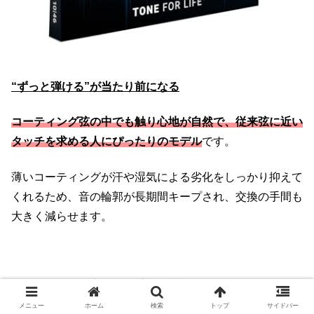
“ずっと弾ける”が当たり前になる
コーティング弦の中でも触り心地が自然で、従来弦に近い
タッチを求める人にぴったりのモデル
です。
薄いコーティングが汗や湿気による劣化をしっかり抑えて
くれるため、音の輪郭が長期間キープされ、交換の手間も
大きく減らせます。
使っている人の中には、手汗で弦がすぐ錆びてしまうタイ
プでも数週間〜数ヶ月は安定して使えているという声も多
メニュー
ホーム
検索
トップ
サイドバー