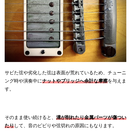
サビた弦や劣化した弦は表面が荒れているため、チューニ
ング時や演奏中に
ナットやブリッジへ余計な摩擦
を与えま
す。
そのまま使い続けると、
溝が削れたり金属パーツが傷つい
たり
して、音のビビりや弦切れの原因にもなります。