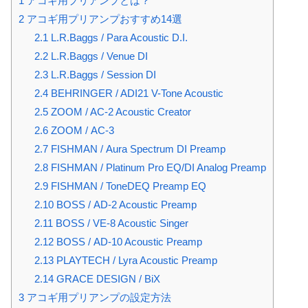
1
アコギ用プリアンプとは？
2
アコギ用プリアンプおすすめ14選
2.1
L.R.Baggs / Para Acoustic D.I.
2.2
L.R.Baggs / Venue DI
2.3
L.R.Baggs / Session DI
2.4
BEHRINGER / ADI21 V-Tone Acoustic
2.5
ZOOM / AC-2 Acoustic Creator
2.6
ZOOM / AC-3
2.7
FISHMAN / Aura Spectrum DI Preamp
2.8
FISHMAN / Platinum Pro EQ/DI Analog Preamp
2.9
FISHMAN / ToneDEQ Preamp EQ
2.10
BOSS / AD-2 Acoustic Preamp
2.11
BOSS / VE-8 Acoustic Singer
2.12
BOSS / AD-10 Acoustic Preamp
2.13
PLAYTECH / Lyra Acoustic Preamp
2.14
GRACE DESIGN / BiX
3
アコギ用プリアンプの設定方法