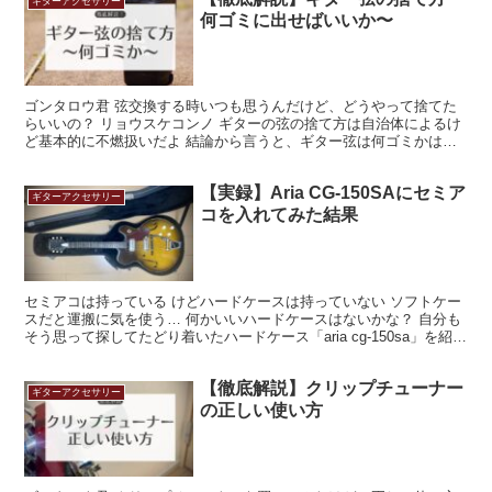
ギターアクセサリー
何ゴミに出せばいいか〜
ゴンタロウ君 弦交換する時いつも思うんだけど、どうやって捨てた
らいいの？ リョウスケコンノ ギターの弦の捨て方は自治体によるけ
ど基本的に不燃扱いだよ 結論から言うと、ギター弦は何ゴミかは自
治体によって異なります。 大半は不燃（燃えない）扱い...
【実録】Aria CG-150SAにセミア
ギターアクセサリー
コを入れてみた結果
セミアコは持っている けどハードケースは持っていない ソフトケー
スだと運搬に気を使う… 何かいいハードケースはないかな？ 自分も
そう思って探してたどり着いたハードケース「aria cg-150sa」を紹介
します。 (function(b,c...
【徹底解説】クリップチューナー
ギターアクセサリー
の正しい使い方