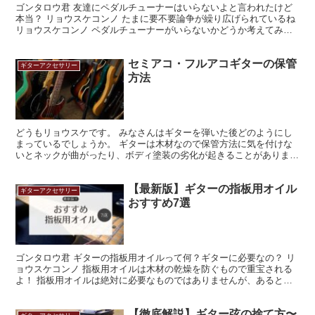
ゴンタロウ君 友達にペダルチューナーはいらないよと言われたけど
本当？ リョウスケコンノ たまに要不要論争が繰り広げられているね
リョウスケコンノ ペダルチューナーがいらないかどうか考えてみよ
うか！ 今回はペダルチューナーがいらないものなのか...
セミアコ・フルアコギターの保管
ギターアクセサリー
方法
どうもリョウスケです。 みなさんはギターを弾いた後どのようにし
まっているでしょうか。 ギターは木材なので保管方法に気を付けな
いとネックが曲がったり、ボディ塗装の劣化が起きることがありま
す。 特にセミアコ・フルアコと呼ばれる箱物ギターはボディ...
【最新版】ギターの指板用オイル
ギターアクセサリー
おすすめ7選
ゴンタロウ君 ギターの指板用オイルって何？ギターに必要なの？ リ
ョウスケコンノ 指板用オイルは木材の乾燥を防ぐもので重宝される
よ！ 指板用オイルは絶対に必要なものではありませんが、あるとギ
ターが長持ちします。 今回はそんな指板用オイルのおす...
【徹底解説】ギター弦の捨て方〜