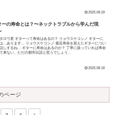
2025.09.29
ターの寿命とは？〜ネックトラブルから学んだ現
〜
タロウ君 ギターって寿命はあるの？ リョウスケコンノ ギターに
は…あります… リョウスケコンノ 最近寿命を迎えたギターについ
話しするね… ギターに寿命はあるのか？ 丁寧に扱っていれば寿命
て来ない、ただの都市伝説と思うでしょう...
2025.08.18
のページ
次
3
4