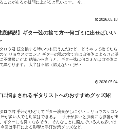
ることがあるか疑問に上がると思います。 今...
2026.05.18
徹底解説】ギター弦の捨て方〜何ゴミに出せばいい
〜
タロウ君 弦交換する時いつも思うんだけど、どうやって捨てたら
の？ リョウスケコンノ ギターの弦の捨て方は自治体によるけど基
に不燃扱いだよ 結論から言うと、ギター弦は何ゴミかは自治体に
て異なります。 大半は不燃（燃えない）扱い...
2026.05.04
汗に悩まされるギタリストへのおすすめグッズ紹
！
タロウ君 手汗がひどくてギター演奏がしにくい… リョウスケコン
手汗が多い人でも対策はできるよ！ 手汗が多いと演奏にも影響が出
、ギターにも良くなさそう、そんなことに悩んでいる人も多いは
 今回は手汗による影響と手汗対策グッズなど...