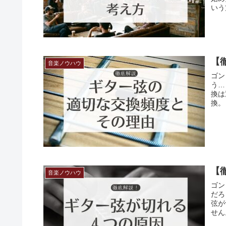
いう
【
音楽ノウハウ
ゴン
う…
換は
換。
【
音楽ノウハウ
ゴン
だろ
弦が
せん