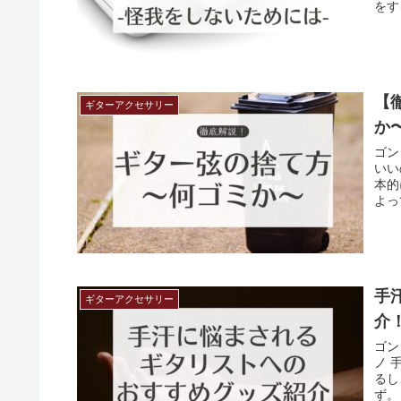
をす
【
ギターアクセサリー
か
ゴン
いい
本的
よっ
手
ギターアクセサリー
介
ゴン
ノ 
るし
ず。