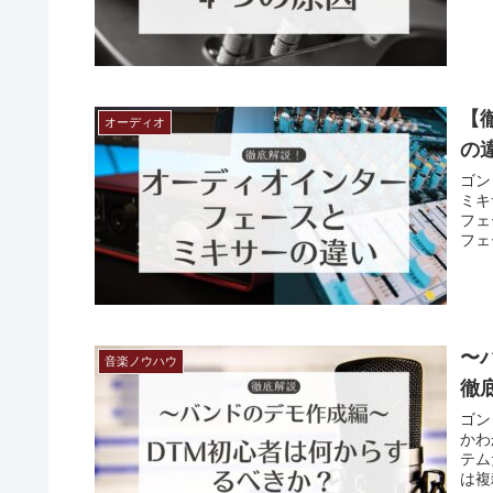
【
オーディオ
の
ゴン
ミキ
フェ
フェ
〜
音楽ノウハウ
徹
ゴン
かわ
テム
は複