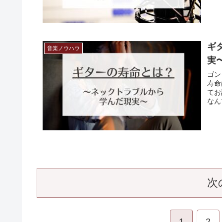
ギ
音楽ノウハウ
実
ゴン
寿命
てお
なん
次
1
2